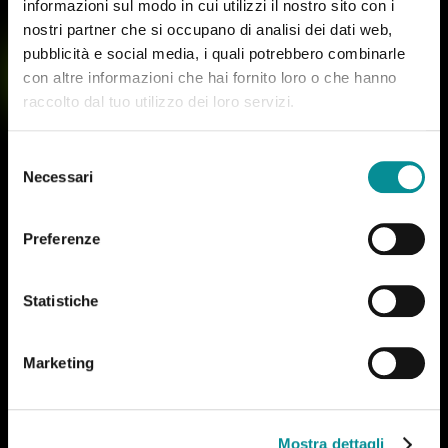
informazioni sul modo in cui utilizzi il nostro sito con i
nostri partner che si occupano di analisi dei dati web,
pubblicità e social media, i quali potrebbero combinarle
con altre informazioni che hai fornito loro o che hanno
raccolto dal tuo utilizzo dei loro servizi.
PIÙ IN FORMA
S
Necessari
e
PIÙ FELICE
l
e
Preferenze
z
i
da lunedì a venerdì
o
Statistiche
doccia disponibile
n
e
ambienti sanificati
Marketing
d
e
Guarda i nostri orari
l
Mostra dettagli
c