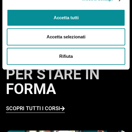
o
n
Accetta tutti
s
e
n
Accetta selezionati
ACCETTA LA
s
o
SFIDA
Rifiuta
PER STARE IN
FORMA
SCOPRI TUTTI I CORSI